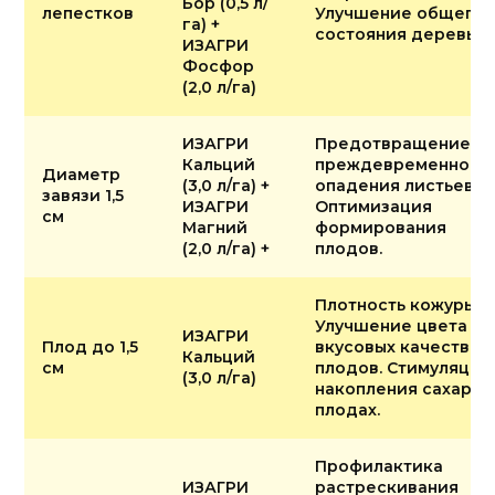
Бор (0,5 л/
лепестков
Улучшение общего
га) +
состояния деревьев
ИЗАГРИ
Фосфор
(2,0 л/га)
ИЗАГРИ
Предотвращение
Кальций
преждевременного
Диаметр
(3,0 л/га) +
опадения листьев.
завязи 1,5
ИЗАГРИ
Оптимизация
см
Магний
формирования
(2,0 л/га) +
плодов.
Плотность кожуры.
Улучшение цвета и
ИЗАГРИ
Плод до 1,5
вкусовых качеств
Кальций
см
плодов. Стимуляция
(3,0 л/га)
накопления сахара 
плодах.
Профилактика
ИЗАГРИ
растрескивания