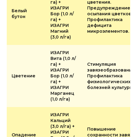
га) +
цветения.
ИЗАГРИ
Предупреждение
Белый
Бор (1,0 л/
осыпания цветков.
бутон
га) +
Профилактика
ИЗАГРИ
дефицита
Магний
микроэлементов.
(3,0 л/га)
ИЗАГРИ
Вита (1,0 л/
га) +
Стимуляция
ИЗАГРИ
завязеобразования.
Цветение
Бор (1,0 л/
Профилактика
га) +
физиологических
ИЗАГРИ
болезней культуры.
Марганец
(1,0 л/га)
ИЗАГРИ
Кальций
(3,0 л/га) +
Повышение
ИЗАГРИ
Опадение
сохранности завязи.