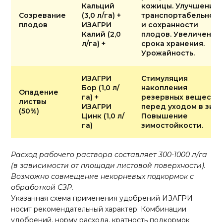
Кальций
кожицы. Улучшение
Созревание
(3,0 л/га) +
транспортабельнос
плодов
ИЗАГРИ
и сохранности
Калий (2,0
плодов. Увеличение
л/га) +
срока хранения.
Урожайность.
ИЗАГРИ
Стимуляция
Бор (1,0 л/
накопления
Опадение
га) +
резервных веществ
листвы
ИЗАГРИ
перед уходом в зиму
(50%)
Цинк (1,0 л/
Повышение
га)
зимостойкости.
Расход рабочего раствора составляет 300-1000 л/га
(в зависимости от площади листовой поверхности).
Возможно совмещение некорневых подкормок с
обработкой СЗР.
Указанная схема применения удобрений ИЗАГРИ
носит рекомендательный характер. Комбинации
удобрений, норму расхода, кратность подкормок