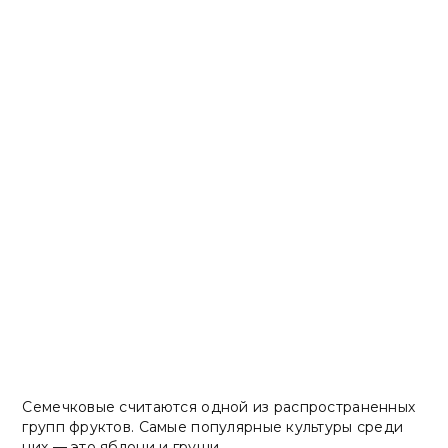
Плодовые семечковые культуры
Семечковые считаются одной из распространенных
групп фруктов. Самые популярные культуры среди
них — это яблони и груши.