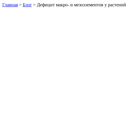
Главная
>
Блог
>
Дефицит макро- и мезоэлементов у растений
Дефицит микроэлементов у растений
—
распространенная
проблема, которая на своем фоне провоцирует развитие
других негативных факторов. Недостаток определенного
элемента имеет свои характерные признаки, проявляющихся
на внешнем и общем состоянии культур.
Далее мы рассмотрим признаки дефицита некоторых микро-,
макро- и мезоэлементов.
Кальций необходим растениям для осуществления многих
жизненно важных функций, в особенности он требуется для