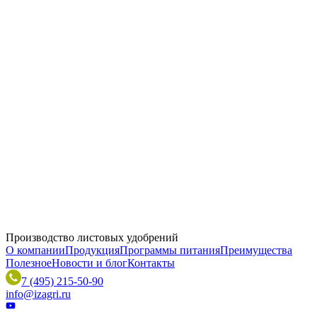
01.03.2025
Подводим итоги выставки «Интерагромаш» & «Агротехнологии 2025»
Производство листовых удобрений
О компании
Продукция
Программы питания
Преимущества
Полезное
Новости и блог
Контакты
7 (495) 215-50-90
info@izagri.ru