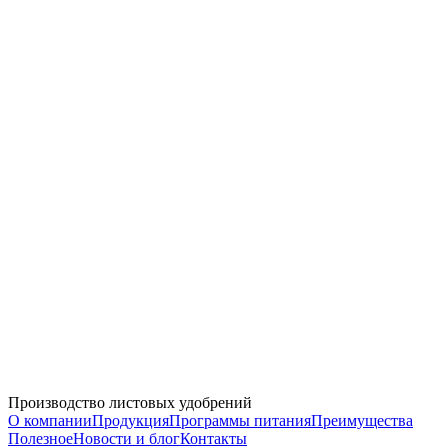
12.06.2025
«Сады России — 2025»: инновации в питании садов от ИЗАГРИ
31.05.2025
Юбилейная выставка «Золотая Нива – 2025»
08.03.2025
Поздравляем с 8 марта!
01.03.2025
Подводим итоги выставки «Интерагромаш» & «Агротехнологии 2025»
Производство листовых удобрений
О компании
Продукция
Программы питания
Преимущества
Полезное
Новости и блог
Контакты