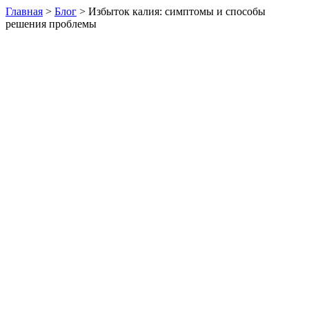
Главная
>
Блог
>
Избыток калия: симптомы и способы
решения проблемы
Избыток микро- и макроэлементов у растений также опасен,
как и их недостаток. Проблему необходимо решать
оперативно, не допуская прогрессирования болезни и
появления новых симптомов заболевания. Это касается и
избытка
калия
у растений.
Признаки избытка калия у растений
Верхние листья растений приобретают бурый оттенок.
Новые листья тонкие, на их поверхности заметно
проявление межжилкового хлороза.
На нижних листьях появляются пятна, они постепенно