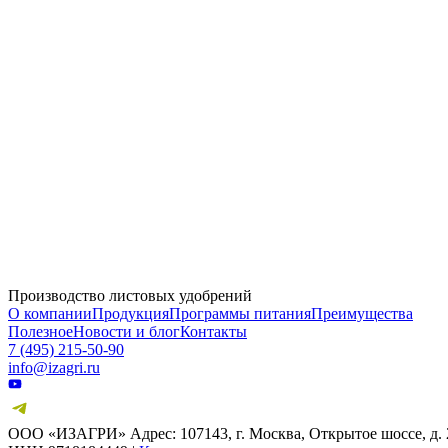
31.05.2025
Юбилейная выставка «Золотая Нива – 2025»
08.03.2025
Поздравляем с 8 марта!
01.03.2025
Подводим итоги выставки «Интерагромаш» & «Агротехнологии 2025»
Производство листовых удобрений
О компании
Продукция
Программы питания
Преимущества
Полезное
Новости и блог
Контакты
7 (495) 215-50-90
info@izagri.ru
ООО «ИЗАГРИ» Адрес: 107143, г. Москва, Открытое шоссе, д. 2