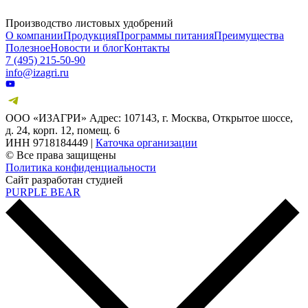
Подводим итоги выставки «Интерагромаш» & «Агротехнологии 2025»
Производство листовых удобрений
О компании
Продукция
Программы питания
Преимущества
Полезное
Новости и блог
Контакты
7 (495) 215-50-90
info@izagri.ru
ООО «ИЗАГРИ» Адрес: 107143, г. Москва, Открытое шоссе,
д. 24, корп. 12, помещ. 6
ИНН 9718184449 |
Каточка организации
© Все права защищены
Политика конфиденциальности
Сайт разработан студией
PURPLE BEAR