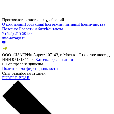
01.03.2025
Подводим итоги выставки «Интерагромаш» & «Агротехнологии 2025»
Производство листовых удобрений
О компании
Продукция
Программы питания
Преимущества
Полезное
Новости и блог
Контакты
7 (495) 215-50-90
info@izagri.ru
ООО «ИЗАГРИ» Адрес: 107143, г. Москва, Открытое шоссе, д. 2
ИНН 9718184449 |
Каточка организации
© Все права защищены
Политика конфиденциальности
Сайт разработан студией
PURPLE BEAR