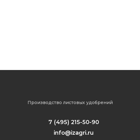
Подводим итоги выставки
«Интерагромаш» &
«Агротехнологии 2025»
Производство листовых удобрений
7 (495) 215-50-90
info@izagri.ru